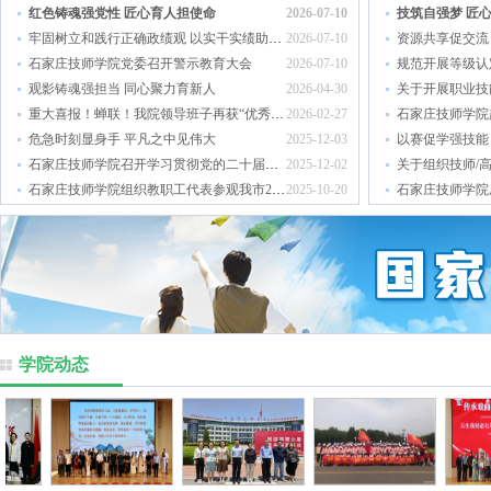
红色铸魂强党性 匠心育人担使命
2026-07-10
技筑自强梦 匠
牢固树立和践行正确政绩观 以实干实绩助推学院高质量发展
2026-07-10
资源共享促交流
石家庄技师学院党委召开警示教育大会
2026-07-10
规范开展等级认
观影铸魂强担当 同心聚力育新人
2026-04-30
关于开展职业技
重大喜报！蝉联！我院领导班子再获“优秀领导班子”称号！
2026-02-27
危急时刻显身手 平凡之中见伟大
2025-12-03
以赛促学强技能
石家庄技师学院召开学习贯彻党的二十届四中全会精神宣讲会
2025-12-02
石家庄技师学院组织教职工代表参观我市2025年中国国际数字经济博览会
2025-10-20
学院动态